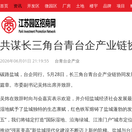
首页
资讯
开发区
微园区
厂房
土地
楼宇
品牌
项目
共谋长三角台青台企产业链
2026年06月01日 21:19:55
台青台企产业
碳路盐城，台企同行。5月28日，长三角台青台企产业链协同
篇章。市委副书记吴炜出席并致辞。
吴炜在致辞时向与会嘉宾表示欢迎，并介绍盐城经济社会发展
湿地赋予了盐城独特的生态禀赋，红色铁军熔铸了盐城蓬勃的发
五”，我们将锚定打造“国际湿地、沿海绿城、江淮门户”城市定
推动“强富美高”新盐城现代化建设不断迈上新的阶梯。盐城与