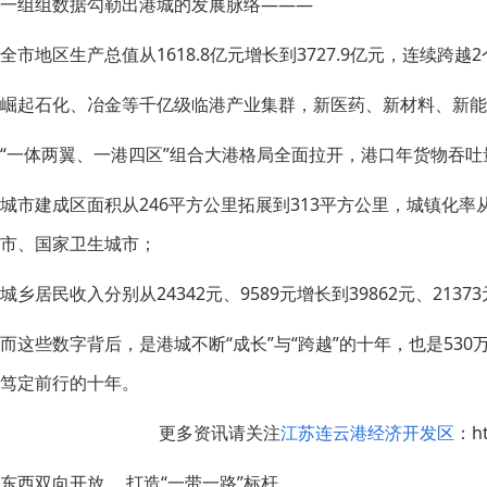
一组组数据勾勒出港城的发展脉络———
全市地区生产总值从1618.8亿元增长到3727.9亿元，连续跨
崛起石化、冶金等千亿级临港产业集群，新医药、新材料、新能
“一体两翼、一港四区”组合大港格局全面拉开，港口年货物吞吐量从
城市建成区面积从246平方公里拓展到313平方公里，城镇化率从
市、国家卫生城市；
城乡居民收入分别从24342元、9589元增长到39862元、2
而这些数字背后，是港城不断“成长”与“跨越”的十年，也是5
笃定前行的十年。
更多资讯请关注
江苏连云港经济开发区
：ht
东西双向开放 打造“一带一路”标杆