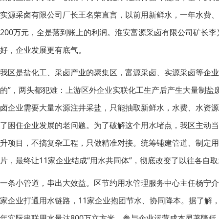
实源采卤有限公司厂长王名荣直言，以前用新鲜水，一年水费、
200万元，全是落到账上的利润。淮安富源采卤有限公司矿长
好，企业发展更有底气。
我区是盐化工、采卤产业的聚集区，富源采卤、实源采卤等企业
的”，两头都犯难：上游区外企业实联化工生产后产生大量制盐
卤企业需要大量水源注井采盐，只能抽取新鲜水，水费、水资源
了困住企业发展的老问题。为了破解这个用水堵点，我区主动当
升项目，不搞复杂工程，只做精准对接。统筹铺建管道、制定
片，最终让11家企业结成“用水共同体”，彻底改变了以往各自
一条小管道，串出大效益。区节约用水管理服务中心主任杨宁介
家企业打通用水链路，11家企业抱团节水、协同降本。据了解，该
年实际串联用水量达800万立方米，参与企业运营成本显著降