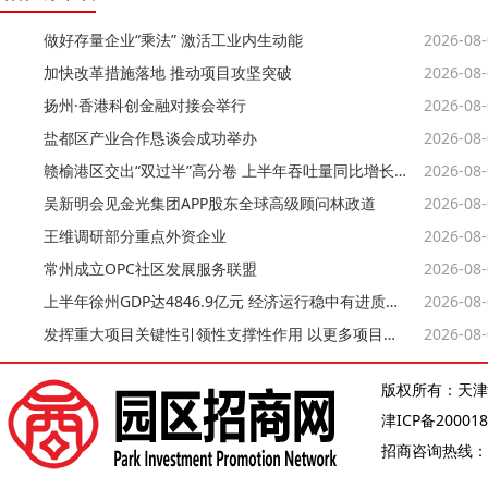
做好存量企业“乘法” 激活工业内生动能
2026-08
加快改革措施落地 推动项目攻坚突破
2026-08
扬州·香港科创金融对接会举行
2026-08
盐都区产业合作恳谈会成功举办
2026-08
赣榆港区交出“双过半”高分卷 上半年吞吐量同比增长约8%
2026-08
吴新明会见金光集团APP股东全球高级顾问林政道
2026-08
王维调研部分重点外资企业
2026-08
常州成立OPC社区发展服务联盟
2026-08
上半年徐州GDP达4846.9亿元 经济运行稳中有进质效持续提升
2026-08
发挥重大项目关键性引领性支撑性作用 以更多项目实物量支撑经济大市挑大梁
2026-08
版权所有：天津
津ICP备200018
招商咨询热线：