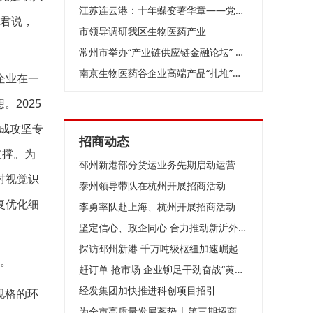
江苏连云港：十年蝶变著华章——党的十八大以来我市推进高质量发展纪实
仁君说，
市领导调研我区生物医药产业
常州市举办“产业链供应链金融论坛” 推动财金合作和融资创新
南京生物医药谷企业高端产品“扎堆”上市
企业在一
2025
组成攻坚专
招商动态
支撑。为
邳州新港部分货运业务先期启动运营
对视觉识
泰州领导带队在杭州开展招商活动
复优化细
李勇率队赴上海、杭州开展招商活动
坚定信心、政企同心 合力推动新沂外贸高质量发展
探访邳州新港 千万吨级枢纽加速崛起
。
赶订单 抢市场 企业铆足干劲奋战“黄金周”
经发集团加快推进科创项目招引
规格的环
为全市高质量发展蓄势 | 第三期招商队伍能力提升培训班开班