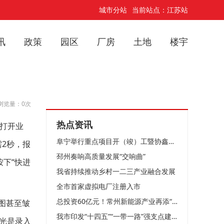
城市分站
当前站点：江苏站
讯
政策
园区
厂房
土地
楼宇
浏览量：0次
热点资讯
打开业
阜宁举行重点项目开（竣）工暨协鑫集成12GW光伏组件项目开工仪式
2秒，报
邳州奏响高质量发展“交响曲”
下“快进
我省持续推动乡村一二三产业融合发展
全市首家虚拟电厂注册入市
总投资60亿元！常州新能源产业再添“猛将”！
图甚至皱
我市印发“十四五”“一带一路”强支点建设规划
光是录入