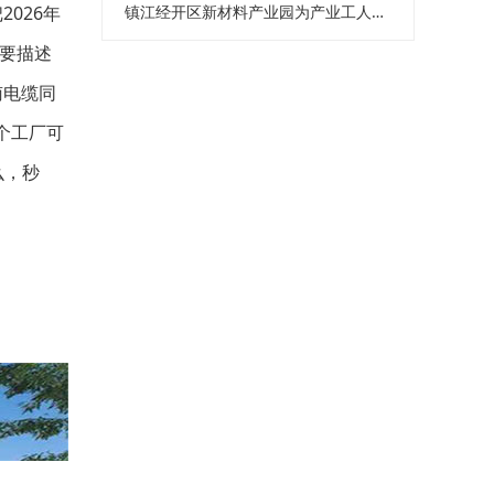
026年
镇江经开区新材料产业园为产业工人赋能
需要描述
南电缆同
个工厂可
么，秒