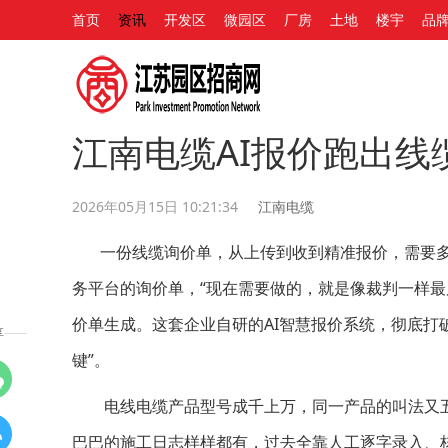
首页
资讯
开发区
微园区
厂房
土地
楼宇
品
江南电缆AI报价跑出线
2026年05月15日 10:21:34
江南电缆
一份线缆询价单，从上传到收到精准报价，需要多久
务平台的询价单，“现在需要做的，就是像裁判一样最
价单生成。这套企业自研的AI智慧报价系统，彻底打
享
键”。
电线电缆产品型号成千上万，同一产品的叫法又五花八
巴巴的施工日志样样都有，过去全靠人工逐字录入、