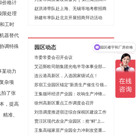
和价格计
赵洪涛带队赴上海、无锡等地考察招商
极限处理
孙建年率队赴北京开展招商拜访活动
力和工时
机器替代
协调特殊
园区动态
园区楼宇和厂房价格
市委常委会召开会议
艾迈斯欧司朗集团光电半导体事业部高层来访无锡高新区
事某动力
连云港高新区，入选国家级试点！
复杂项
苏宿工业园区锚定“新质生产催生引领区”目标、全力竞逐低空经济新赛道
机拍了张
王集循环经济产业园：吹响生产冲锋号 跑出决战加速度
徐州高新区重点工作调度会召开
本，提高
刘浩调度推进宿迁综合保税区建设工作
、精准、
贾汪区现代农业产业园区：抢“鲜”上市 头茬草莓俏销市场
王集高端家居产业园全力冲刺攻坚重点项目建设