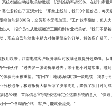
，系统都能自动提取关键数据，识别准确率超95%。在折扣审批
？奚仁君给出了直观对比：“系统上线前，我们9个报价员，每天
极限峰值能超800份，全员基本无需加班。”工作效率翻倍，但人
放出来，报价员也从数据搬运工回归到专业把关者。“我们不是被
劳动，现在自己能够集中精力对接更复杂的订单、解答客户疑问、
投用以来，江南电缆客户服务响应时效满意度提升超85%。从
的合作伙伴，“过去发一张询价单过去，等个把小时是常事。碰到
的体验完全被重塑。“有回在工地现场临时加一款电缆，我拿手
行业分秒必争，极速报价大幅压缩了决策周期，降低了项目时间成
缆副总经理、首席信息官宗敏俊这样定位这套系统的意义，“快速
天回一个含糊的价格，客户可能就会流失。”