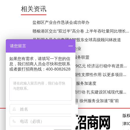
相关资讯
盐都区产业合作恳谈会成功举办
赣榆港区交出“双过半”高分卷 上半年吞吐量同比增长约8%
吴新明会见金光集团APP股东全球高级顾问林政道
请您留言
王维调研部分重点外资企业
常州成立OPC社区发展服务联盟
如果您有需求，请填写一下您的信
息，我们招商人员会尽快和您联系
上半年徐州GDP达4846.9亿元 经济运行稳中有进质效持续提升
或者拨打招商热线：400-8082628
发挥重大项目关键性引领性支撑性作用 以更多项目实物量支撑经济大市挑大梁
栖山镇“换位工作法”跑出服务加速度
深入实施服务业扩能提质行动 扎实建设区域现代服务业高地
591.8亿元投向216个项目 徐州服务业加速“项”前
版
津I