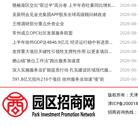
赣榆港区交出“双过半”高分卷 上半年吞吐量同比增长约8%
2026-08
吴新明会见金光集团APP股东全球高级顾问林政道
2026-08
王维调研部分重点外资企业
2026-08
常州成立OPC社区发展服务联盟
2026-08
上半年徐州GDP达4846.9亿元 经济运行稳中有进质效持续提升
2026-08
发挥重大项目关键性引领性支撑性作用 以更多项目实物量支撑经济大市挑大梁
2026-08
栖山镇“换位工作法”跑出服务加速度
2026-06
深入实施服务业扩能提质行动 扎实建设区域现代服务业高地
2026-06
591.8亿元投向216个项目 徐州服务业加速“项”前
2026-06
版权所有：天津
津ICP备200018
招商咨询热线：