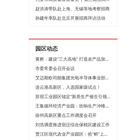
赵洪涛带队赴上海、无锡等地考察招商
孙建年率队赴北京开展招商拜访活动
园区动态
黄桥：建设“三大高地” 打造农产品加工标杆园区
市委常委会召开会议
艾迈斯欧司朗集团光电半导体事业部高层来访无锡高新区
连云港高新区，入选国家级试点！
苏宿工业园区锚定“新质生产催生引领区”目标、全力竞逐低空经济新赛道
王集循环经济产业园：吹响生产冲锋号 跑出决战加速度
徐州高新区重点工作调度会召开
刘浩调度推进宿迁综合保税区建设工作
贾汪区现代农业产业园区：抢“鲜”上市 头茬草莓俏销市场