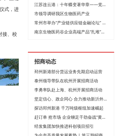
江苏连云港：十年蝶变著华章——党的十八大以来我市推进高质量发展纪实
仪式，进
市领导调研我区生物医药产业
常州市举办“产业链供应链金融论坛” 推动财金合作和融资创新
南京生物医药谷企业高端产品“扎堆”上市
对接、校
招商动态
邳州新港部分货运业务先期启动运营
泰州领导带队在杭州开展招商活动
李勇率队赴上海、杭州开展招商活动
坚定信心、政企同心 合力推动新沂外贸高质量发展
探访邳州新港 千万吨级枢纽加速崛起
赶订单 抢市场 企业铆足干劲奋战“黄金周”
经发集团加快推进科创项目招引
为全市高质量发展蓄势 | 第三期招商队伍能力提升培训班开班