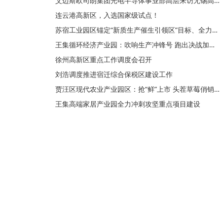
艾迈斯欧司朗集团光电半导体事业部高层来访无锡高新区
连云港高新区，入选国家级试点！
苏宿工业园区锚定“新质生产催生引领区”目标、全力竞逐低空经济新赛道
王集循环经济产业园：吹响生产冲锋号 跑出决战加速度
徐州高新区重点工作调度会召开
刘浩调度推进宿迁综合保税区建设工作
贾汪区现代农业产业园区：抢“鲜”上市 头茬草莓俏销市场
王集高端家居产业园全力冲刺攻坚重点项目建设