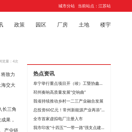
城市分站
当前站点：江苏站
讯
政策
园区
厂房
土地
楼宇
浏览量：4次
热点资讯
，将致力
阜宁举行重点项目开（竣）工暨协鑫集成12GW光伏组件项目开工仪式
上海交大
邳州奏响高质量发展“交响曲”
我省持续推动乡村一二三产业融合发展
入长三角
总投资60亿元！常州新能源产业再添“猛将”！
全市首家虚拟电厂注册入市
技成果，
我市印发“十四五”“一带一路”强支点建设规划
、产业链