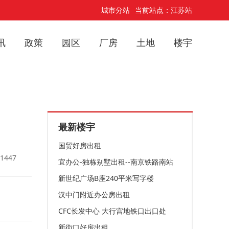
城市分站
当前站点：江苏站
讯
政策
园区
厂房
土地
楼宇
最新楼宇
国贸好房出租
1447
宜办公-独栋别墅出租--南京铁路南站
新世纪广场B座240平米写字楼
汉中门附近办公房出租
CFC长发中心 大行宫地铁口出口处
新街口好房出租