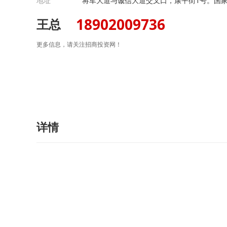
地址
将军大道与诚信大道交叉口，康平街1号。国
18902009736
王总
更多信息，请关注招商投资网！
详情