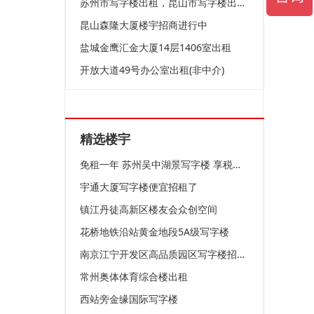
苏州市写字楼出租，昆山市写字楼出租，精装修
昆山森隆大厦楼宇招商进行中
盐城金鹰汇金大厦14层1406室出租
开放大道49号办公室出租(非中介)
精选楼宇
免租一年 苏州吴中湖景写字楼 享税收政策
宇通大厦写字楼便宜招租了
镇江丹徒高新区楼友会众创空间
花桥地铁沿站黄金地段5A级写字楼
南京江宁开发区高品质园区写字楼招商招租可整可分
常州奥体体育综合楼出租
西站旁金缘国际写字楼