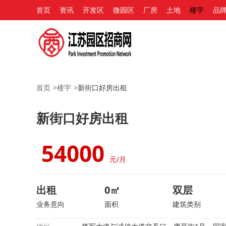
首页
资讯
开发区
微园区
厂房
土地
楼宇
品
首页
>
楼宇
>
新街口好房出租
新街口好房出租
54000
元/月
出租
0㎡
双层
业务意向
面积
建筑类别