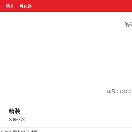
牌
项目
孵化器
资
编号：zstzly-
精装
装修状况