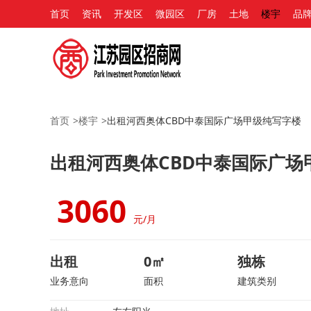
首页
资讯
开发区
微园区
厂房
土地
楼宇
品
首页
>
楼宇
>
出租河西奥体CBD中泰国际广场甲级纯写字楼
出租河西奥体CBD中泰国际广场
3060
元/月
出租
0㎡
独栋
业务意向
面积
建筑类别