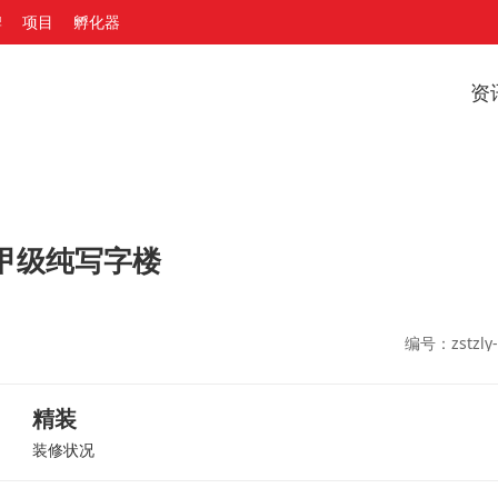
牌
项目
孵化器
资
甲级纯写字楼
编号：zstzly-
精装
装修状况