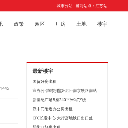
城市分站
当前站点：江苏站
讯
政策
园区
厂房
土地
楼宇
最新楼宇
国贸好房出租
1445
宜办公-独栋别墅出租--南京铁路南站
新世纪广场B座240平米写字楼
汉中门附近办公房出租
CFC长发中心 大行宫地铁口出口处
新街口好房出租