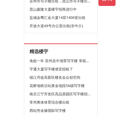
苏州市写字楼出租，昆山市写字楼出租，精装修
昆山森隆大厦楼宇招商进行中
盐城金鹰汇金大厦14层1406室出租
开放大道49号办公室出租(非中介)
精选楼宇
免租一年 苏州吴中湖景写字楼 享税收政策
宇通大厦写字楼便宜招租了
镇江丹徒高新区楼友会众创空间
花桥地铁沿站黄金地段5A级写字楼
南京江宁开发区高品质园区写字楼招商招租可整可分
常州奥体体育综合楼出租
西站旁金缘国际写字楼