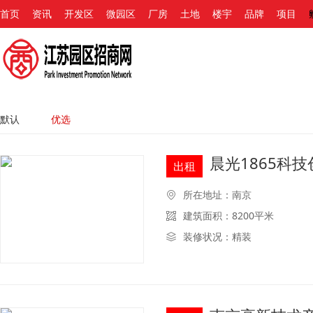
首页
资讯
开发区
微园区
厂房
土地
楼宇
品牌
项目
默认
优选
晨光1865科
出租
所在地址：南京
建筑面积：8200平米
装修状况：精装